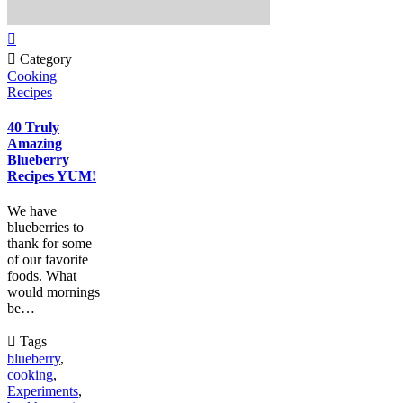


Category
Cooking
Recipes
40 Truly
Amazing
Blueberry
Recipes YUM!
We have
blueberries to
thank for some
of our favorite
foods. What
would mornings
be…

Tags
blueberry
,
cooking
,
Experiments
,