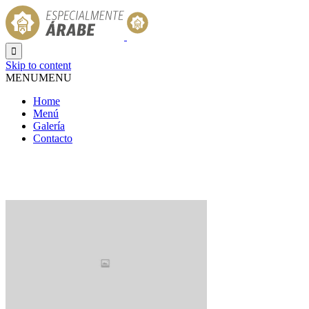

Skip to content
MENU
MENU
Home
Menú
Galería
Contacto
Etiqueta:
Experiments