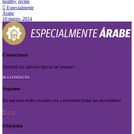
healthy
,
recipe

Especialmente
Árabe
10 marzo, 2014
Contactanos
Disfrutá los sabores típicos de oriente!
IR A CONTACTO
Seguinos
En nuestras redes sociales vas a encontrar todas las novedades!



Ubicación